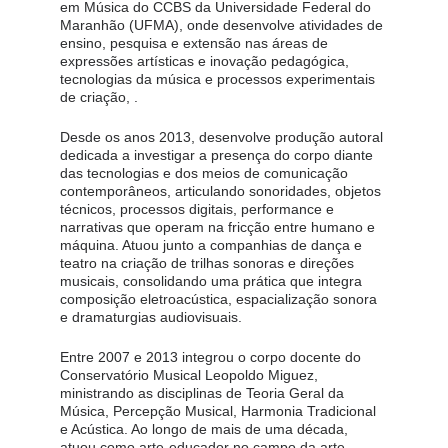
em Música do CCBS da Universidade Federal do 
Maranhão (UFMA), onde desenvolve atividades de 
ensino, pesquisa e extensão nas áreas de 
expressões artísticas e inovação pedagógica, 
tecnologias da música e processos experimentais 
de criação, .
Desde os anos 2013, desenvolve produção autoral 
dedicada a investigar a presença do corpo diante 
das tecnologias e dos meios de comunicação 
contemporâneos, articulando sonoridades, objetos 
técnicos, processos digitais, performance e 
narrativas que operam na fricção entre humano e 
máquina. Atuou junto a companhias de dança e 
teatro na criação de trilhas sonoras e direções 
musicais, consolidando uma prática que integra 
composição eletroacústica, espacialização sonora 
e dramaturgias audiovisuais.
Entre 2007 e 2013 integrou o corpo docente do 
Conservatório Musical Leopoldo Miguez, 
ministrando as disciplinas de Teoria Geral da 
Música, Percepção Musical, Harmonia Tradicional 
e Acústica. Ao longo de mais de uma década, 
atuou como arte-educador no campo da arte 