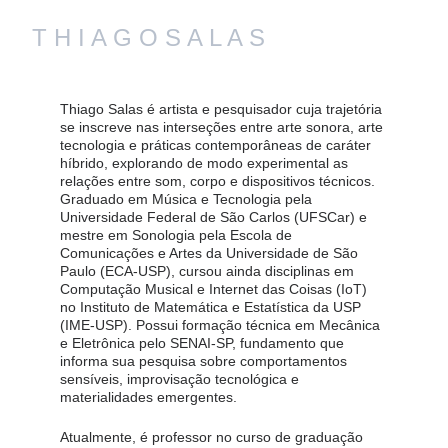
T H I A G O S A L A S
Thiago Salas é artista e pesquisador cuja trajetória 
se inscreve nas interseções entre arte sonora, arte 
tecnologia e práticas contemporâneas de caráter 
híbrido, explorando de modo experimental as 
relações entre som, corpo e dispositivos técnicos. 
Graduado em Música e Tecnologia pela 
Universidade Federal de São Carlos (UFSCar) e 
mestre em Sonologia pela Escola de 
Comunicações e Artes da Universidade de São 
Paulo (ECA-USP), cursou ainda disciplinas em 
Computação Musical e Internet das Coisas (IoT) 
no Instituto de Matemática e Estatística da USP 
(IME-USP). Possui formação técnica em Mecânica 
e Eletrônica pelo SENAI-SP, fundamento que 
informa sua pesquisa sobre comportamentos 
sensíveis, improvisação tecnológica e 
materialidades emergentes.
Atualmente, é professor no curso de graduação 