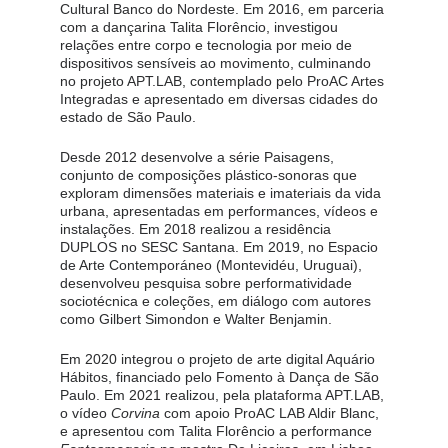
Cultural Banco do Nordeste. Em 2016, em parceria 
com a dançarina Talita Florêncio, investigou 
relações entre corpo e tecnologia por meio de 
dispositivos sensíveis ao movimento, culminando 
no projeto APT.LAB, contemplado pelo ProAC Artes 
Integradas e apresentado em diversas cidades do 
estado de São Paulo.
Desde 2012 desenvolve a série Paisagens, 
conjunto de composições plástico-sonoras que 
exploram dimensões materiais e imateriais da vida 
urbana, apresentadas em performances, vídeos e 
instalações. Em 2018 realizou a residência 
DUPLOS no SESC Santana. Em 2019, no Espacio 
de Arte Contemporáneo (Montevidéu, Uruguai), 
desenvolveu pesquisa sobre performatividade 
sociotécnica e coleções, em diálogo com autores 
como Gilbert Simondon e Walter Benjamin.
Em 2020 integrou o projeto de arte digital Aquário 
Hábitos, financiado pelo Fomento à Dança de São 
Paulo. Em 2021 realizou, pela plataforma APT.LAB, 
o vídeo 
Corvina
 com apoio ProAC LAB Aldir Blanc, 
e apresentou com Talita Florêncio a performance 