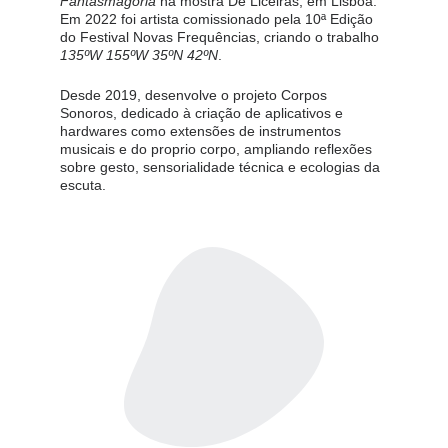
Fantasmagoria
 na mostra De Liceiras, em Lisboa. 
Em 2022 foi artista comissionado pela 10ª Edição 
do Festival Novas Frequências, criando o trabalho 
135ºW 155ºW 35ºN 42ºN
.
Desde 2019, desenvolve o projeto Corpos 
Sonoros, dedicado à criação de aplicativos e 
hardwares como extensões de instrumentos 
musicais e do proprio corpo, ampliando reflexões 
sobre gesto, sensorialidade técnica e ecologias da 
escuta.