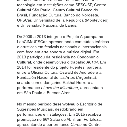
tecnologia em instituições como SESC-SP, Centro 
Cultural São Paulo, Centro Cultural Banco do 
Brasil, Fundação Cultural Banco do Nordeste, 
UFSCar, Universidad de la República (Montevideo) 
e Universidad Nacional de Lanús.
De 2009 a 2013 integrou o Projeto Aquarapa no 
LabCIM/UFSCar, apresentando conteúdos teóricos 
e artísticos em festivais nacionais e internacionais 
com foco em arte sonora e música digital. Em 
2013 participou da residência no Condomínio 
Cultural, onde desenvolveu o trabalho 
ACPM
. Em 
2014 foi residente do projeto Puentes, parceria 
entre a Oficina Cultural Oswald de Andrade e a 
Fundación Nacional de las Artes (Argentina), 
criando com o dançarino Rakhal Herrero a 
performance 
I Love the Microfone
, apresentada 
em São Paulo e Buenos Aires.
No mesmo período desenvolveu o Escritório de 
Sugestões Musicais, desdobrado em 
performances e instalações. Em 2015 recebeu 
premiação no 66º Salão de Abril, em Fortaleza, 
apresentando a performance 
Cerne
 no Centro 