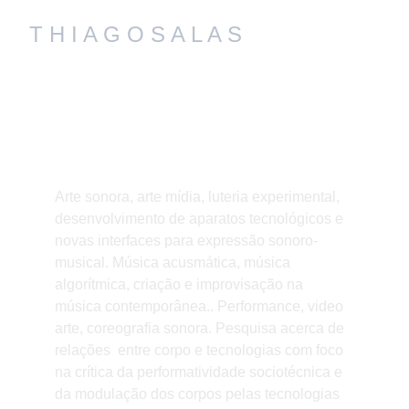
T H I A G O S A L A S
Arte sonora, arte mídia, luteria experimental, 
desenvolvimento de aparatos tecnológicos e 
novas interfaces para expressão sonoro-
musical. Música acusmática, música 
algorítmica, criação e improvisação na 
música contemporânea.. Performance, video 
arte, coreografia sonora. Pesquisa acerca de 
relações  entre corpo e tecnologias com foco 
na crítica da performatividade sociotécnica e 
da modulação dos corpos pelas tecnologias 